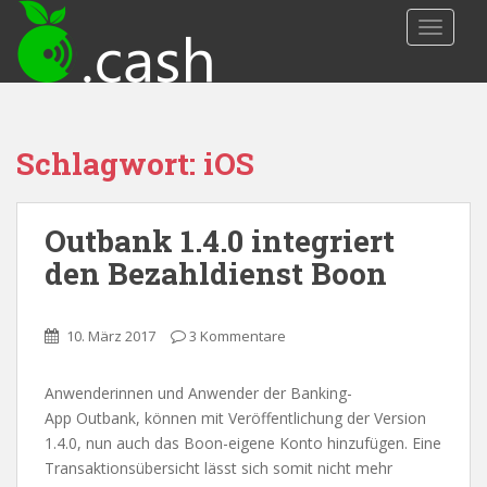
S
TOGGLE
k
i
p
t
o
Schlagwort: iOS
m
a
i
Outbank 1.4.0 integriert
n
c
den Bezahldienst Boon
o
n
t
10. März 2017
3 Kommentare
e
n
Anwenderinnen und Anwender der Banking-
t
App Outbank, können mit Veröffentlichung der Version
1.4.0, nun auch das Boon-eigene Konto hinzufügen. Eine
Transaktionsübersicht lässt sich somit nicht mehr