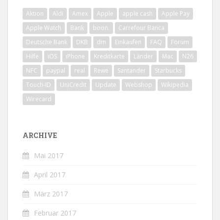
Aktion
Aldi
Amex
Apple
apple cash
Apple Pay
Apple Watch
Bank
boon.
Carrefour Banca
Deutsche Bank
DKB
dm
Einkaufen
FAQ
Forum
Hilfe
iOS
iPhone
Kreditkarte
Länder
Mac
N26
NFC
paypal
real
Rewe
Santander
Starbucks
Touch-ID
UniCredit
Update
Webshop
Wikipedia
Wirecard
ARCHIVE
Mai 2017
April 2017
März 2017
Februar 2017