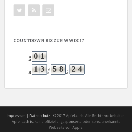
COUNTDOWN BIS ZUR WWDC17
0
1
Tage
1
3
5
8
2
3
Min.
4
Sek.
Std.
Impressum
|
Datenschutz
- © 2017 Apfel.cash. Alle Rechte vorbehalten.
Apfel.cash ist keine offizielle, gesponserte oder sonst anerkannte
Webseite von Apple.