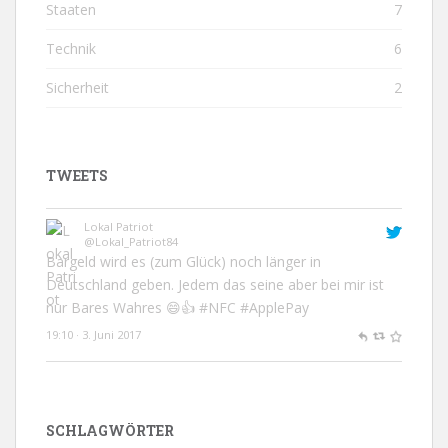
Staaten
7
Technik
6
Sicherheit
2
TWEETS
Lokal Patriot
@Lokal_Patriot84
Bargeld wird es (zum Glück) noch länger in
Deutschland geben. Jedem das seine aber bei mir ist
nur Bares Wahres 😄👍
#NFC
#ApplePay
19:10 · 3. Juni 2017
Aytaç B. 🇪🇺
@atcbngl
#Spectacles
ist in Deutschland schneller gelandet als
#ApplePay
.
SCHLAGWÖRTER
12:02 · 2. Juni 2017