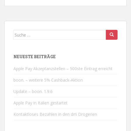
twitt
teile
teile
teile
info
ern
n
n
n
Suche nach:
NEUESTE BEITRÄGE
Apple Pay Akzeptanzstellen – 500ste Eintrag erreicht
boon. – weitere 5% Cashback-Aktion
Update – boon. 1.9.6
Apple Pay in Italien gestartet
Kontaktloses Bezahlen in den dm Drogerien