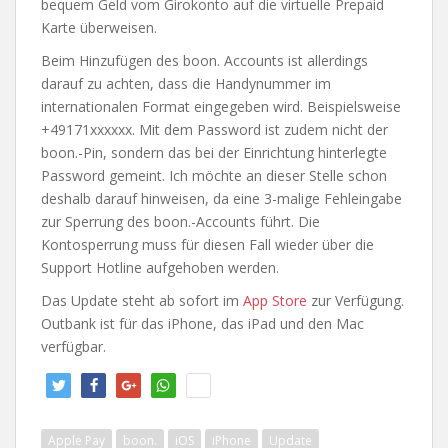
bequem Geld vom Girokonto auf die virtuelle Prepaid
Karte überweisen.
Beim Hinzufügen des boon. Accounts ist allerdings
darauf zu achten, dass die Handynummer im
internationalen Format eingegeben wird. Beispielsweise
+49171xxxxxx. Mit dem Password ist zudem nicht der
boon.-Pin, sondern das bei der Einrichtung hinterlegte
Password gemeint. Ich möchte an dieser Stelle schon
deshalb darauf hinweisen, da eine 3-malige Fehleingabe
zur Sperrung des boon.-Accounts führt. Die
Kontosperrung muss für diesen Fall wieder über die
Support Hotline aufgehoben werden.
Das Update steht ab sofort im
App Store
zur Verfügung.
Outbank ist für das iPhone, das iPad und den Mac
verfügbar.
twitt
teile
teile
teile
info
ern
n
n
n
Apple Pay
boon.
iOS
iPhone
Update