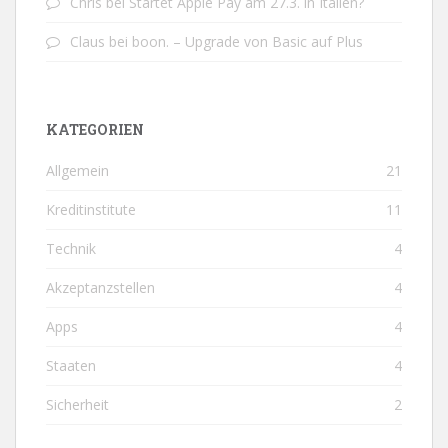
Chris
bei
Startet Apple Pay am 27.3. in Italien?
Claus
bei
boon. – Upgrade von Basic auf Plus
KATEGORIEN
Allgemein
21
Kreditinstitute
11
Technik
4
Akzeptanzstellen
4
Apps
4
Staaten
4
Sicherheit
2