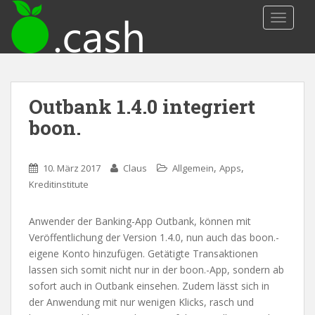
S
TOGGLE
k
i
p
t
o
Outbank 1.4.0 integriert
m
a
boon.
i
n
,
,
10. März 2017
Claus
Allgemein
Apps
c
Kreditinstitute
o
n
t
Anwender der Banking-App Outbank, können mit
e
Veröffentlichung der Version 1.4.0, nun auch das boon.-
n
eigene Konto hinzufügen. Getätigte Transaktionen
t
lassen sich somit nicht nur in der boon.-App, sondern ab
sofort auch in Outbank einsehen. Zudem lässt sich in
der Anwendung mit nur wenigen Klicks, rasch und