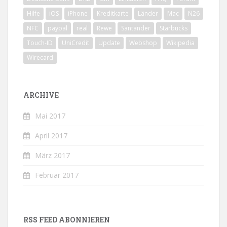
Hilfe
iOS
iPhone
Kreditkarte
Länder
Mac
N26
NFC
paypal
real
Rewe
Santander
Starbucks
Touch-ID
UniCredit
Update
Webshop
Wikipedia
Wirecard
ARCHIVE
Mai 2017
April 2017
März 2017
Februar 2017
RSS FEED ABONNIEREN