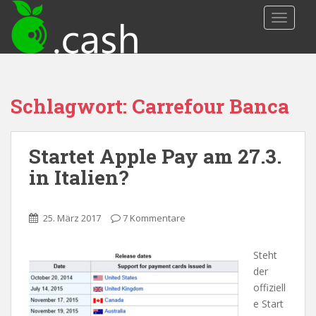
S
TOGGLE
k
i
p
t
o
Schlagwort: Carrefour Banca
m
a
i
Startet Apple Pay am 27.3.
n
c
in Italien?
o
n
t
25. März 2017
7 Kommentare
e
n
Steht
t
der
offiziell
e Start