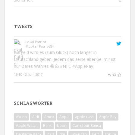
TWEETS
Lokal Patriot
@Lokal_Patriot84
Bargeld wird es (zum Glück) noch länger in
Deutschland geben. Jedem das seine aber bei mir ist
nur Bares Wahres 😄👍
#NFC
#ApplePay
19:10 · 3. Juni 2017
Aytaç B. 🇪🇺
@atcbngl
#Spectacles
ist in Deutschland schneller gelandet als
SCHLAGWÖRTER
#ApplePay
.
12:02 · 2. Juni 2017
Aktion
Aldi
Amex
Apple
apple cash
Apple Pay
Apple Watch
Bank
boon.
Carrefour Banca
Deutsche Bank
DKB
dm
Einkaufen
FAQ
Forum