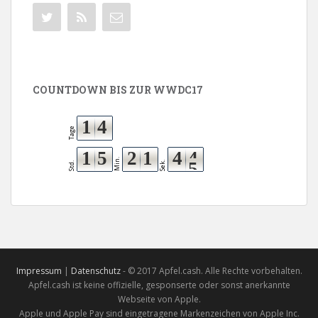
COUNTDOWN BIS ZUR WWDC17
1
4
Tage
1
5
2
1
4
4
Min.
Sek.
Std.
Impressum
|
Datenschutz
- © 2017 Apfel.cash. Alle Rechte vorbehalten.
Apfel.cash ist keine offizielle, gesponserte oder sonst anerkannte
Webseite von Apple.
Apple und Apple Pay sind eingetragene Markenzeichen von Apple Inc.