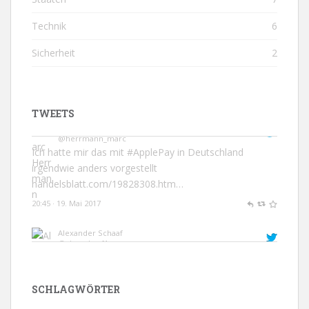
Technik
6
Sicherheit
2
Marc Herrmann
@herrmann_marc
Ich hatte mir das mit
#ApplePay
in Deutschland
irgendwie anders vorgestellt
handelsblatt.com/19828308.htm…
TWEETS
20:45 · 19. Mai 2017
Alexander Schaaf
@alexschaaf1
#applepay
mit Italien nun in 18 Ländern verfügbar.
@Apple
: wird Deutschland das 19. Land?
de.statista.com/infografik/94…
15:13 · 19. Mai 2017
SCHLAGWÖRTER