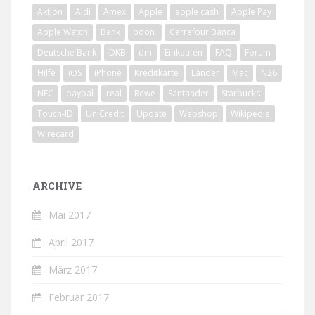
Aktion
Aldi
Amex
Apple
apple cash
Apple Pay
Apple Watch
Bank
boon.
Carrefour Banca
Deutsche Bank
DKB
dm
Einkaufen
FAQ
Forum
Hilfe
iOS
iPhone
Kreditkarte
Länder
Mac
N26
NFC
paypal
real
Rewe
Santander
Starbucks
Touch-ID
UniCredit
Update
Webshop
Wikipedia
Wirecard
ARCHIVE
Mai 2017
April 2017
März 2017
Februar 2017