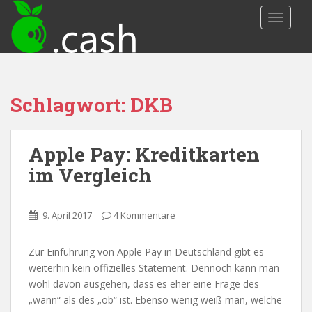
S
TOGGLE
k
i
p
t
o
Schlagwort: DKB
m
a
i
Apple Pay: Kreditkarten
n
c
im Vergleich
o
n
t
9. April 2017
4 Kommentare
e
n
Zur Einführung von Apple Pay in Deutschland gibt es
t
weiterhin kein offizielles Statement. Dennoch kann man
wohl davon ausgehen, dass es eher eine Frage des
„wann“ als des „ob“ ist. Ebenso wenig weiß man, welche