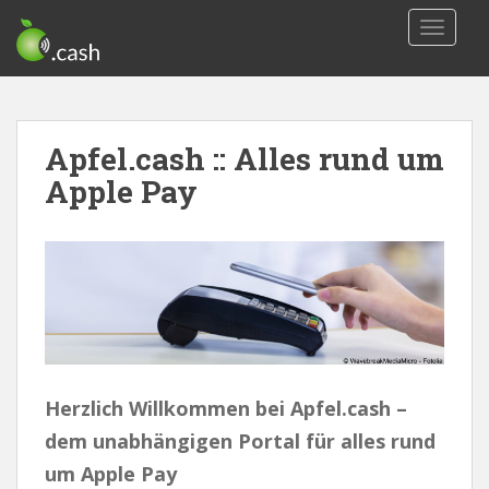
S
TOGGLE
k
i
p
t
o
Apfel.cash :: Alles rund um
m
Apple Pay
a
i
n
c
o
n
t
e
n
Herzlich Willkommen bei Apfel.cash –
t
dem unabhängigen Portal für alles rund
um Apple Pay