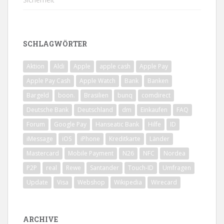
SCHLAGWÖRTER
Aktion
Aldi
Apple
apple cash
Apple Pay
Apple Pay Cash
Apple Watch
Bank
Banken
Bargeld
boon.
Brasilien
bunq
comdirect
Deutsche Bank
Deutschland
dm
Einkaufen
FAQ
Forum
Google Pay
Hanseatic Bank
Hilfe
ID
iMessage
iOS
iPhone
Kreditkarte
Länder
Mastercard
Mobile Payment
N26
NFC
Nordea
P2P
real
Rewe
Santander
Touch-ID
Umfragen
Update
Visa
Webshop
Wikipedia
Wirecard
ARCHIVE